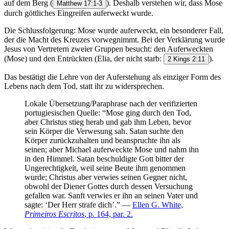
auf dem Berg (
). Deshalb verstehen wir, dass Mose
Matthew 17:1-3
durch göttliches Eingreifen auferweckt wurde.
Die Schlussfolgerung: Mose wurde auferweckt, ein besonderer Fall,
der die Macht des Kreuzes vorwegnimmt. Bei der Verklärung wurde
Jesus von Vertretern zweier Gruppen besucht: den Auferweckten
(Mose) und den Entrückten (Elia, der nicht starb:
).
2 Kings 2:11
Das bestätigt die Lehre von der Auferstehung als einziger Form des
Lebens nach dem Tod, statt ihr zu widersprechen.
Lokale Übersetzung/Paraphrase nach der verifizierten
portugiesischen Quelle: “Mose ging durch den Tod,
aber Christus stieg herab und gab ihm Leben, bevor
sein Körper die Verwesung sah. Satan suchte den
Körper zurückzuhalten und beanspruchte ihn als
seinen; aber Michael auferweckte Mose und nahm ihn
in den Himmel. Satan beschuldigte Gott bitter der
Ungerechtigkeit, weil seine Beute ihm genommen
wurde; Christus aber verwies seinen Gegner nicht,
obwohl der Diener Gottes durch dessen Versuchung
gefallen war. Sanft verwies er ihn an seinen Vater und
sagte: ‘Der Herr strafe dich’.” —
Ellen G. White,
Primeiros Escritos
, p. 164, par. 2.