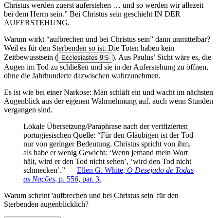
Christus werden zuerst auferstehen … und so werden wir allezeit
bei dem Herrn sein.” Bei Christus sein geschieht IN DER
AUFERSTEHUNG.
Warum wirkt “aufbrechen und bei Christus sein” dann unmittelbar?
Weil es für den Sterbenden so ist. Die Toten haben kein
Zeitbewusstsein (
). Aus Paulus’ Sicht wäre es, die
Ecclesiastes 9:5
Augen im Tod zu schließen und sie in der Auferstehung zu öffnen,
ohne die Jahrhunderte dazwischen wahrzunehmen.
Es ist wie bei einer Narkose: Man schläft ein und wacht im nächsten
Augenblick aus der eigenen Wahrnehmung auf, auch wenn Stunden
vergangen sind.
Lokale Übersetzung/Paraphrase nach der verifizierten
portugiesischen Quelle: “Für den Gläubigen ist der Tod
nur von geringer Bedeutung. Christus spricht von ihm,
als habe er wenig Gewicht: ‘Wenn jemand mein Wort
hält, wird er den Tod nicht sehen’, ‘wird den Tod nicht
schmecken’.” —
Ellen G. White,
O Desejado de Todas
as Nações
, p. 556, par. 3.
Warum scheint 'aufbrechen und bei Christus sein' für den
Sterbenden augenblicklich?