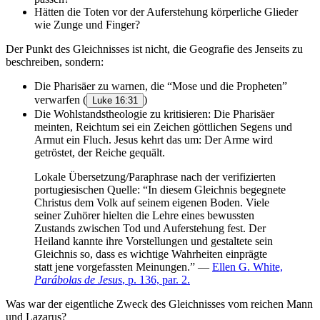
Hätten die Toten vor der Auferstehung körperliche Glieder
wie Zunge und Finger?
Der Punkt des Gleichnisses ist nicht, die Geografie des Jenseits zu
beschreiben, sondern:
Die Pharisäer zu warnen, die “Mose und die Propheten”
verwarfen (
)
Luke 16:31
Die Wohlstandstheologie zu kritisieren: Die Pharisäer
meinten, Reichtum sei ein Zeichen göttlichen Segens und
Armut ein Fluch. Jesus kehrt das um: Der Arme wird
getröstet, der Reiche gequält.
Lokale Übersetzung/Paraphrase nach der verifizierten
portugiesischen Quelle: “In diesem Gleichnis begegnete
Christus dem Volk auf seinem eigenen Boden. Viele
seiner Zuhörer hielten die Lehre eines bewussten
Zustands zwischen Tod und Auferstehung fest. Der
Heiland kannte ihre Vorstellungen und gestaltete sein
Gleichnis so, dass es wichtige Wahrheiten einprägte
statt jene vorgefassten Meinungen.” —
Ellen G. White,
Parábolas de Jesus
, p. 136, par. 2.
Was war der eigentliche Zweck des Gleichnisses vom reichen Mann
und Lazarus?