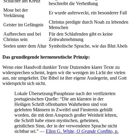
Schächer am Kreuz
beschreibt die Verheißung
Mose bei der
Er wurde auferweckt, ein besonderer Fall
Verklärung
Christus predigte durch Noah zu lebenden
Geister im Gefängnis
Menschen
Aufbrechen und bei
Für den Schlafenden gibt es keine
Christus sein
Zeitwahrnehmung
Seelen unter dem Altar
Symbolische Sprache, wie das Blut Abels
Das grundlegende hermeneutische Prinzip:
Wenn eine Handvoll dunkler Texte Dutzenden klarer Texte zu
widersprechen scheint, legen wir die wenigen im Licht der vielen
aus, nie umgekehrt. Die Bibel ist ihre eigene Auslegerin, und Gott
widerspricht sich nicht.
Lokale Übersetzung/Paraphrase nach der verifizierten
portugiesischen Quelle: “Die am klarsten in der
Heiligen Schrift offenbarten Wahrheiten sind von
gelehrten Männern in Zweifel und Finsternis gehüllt
worden, die mit dem Anspruch großer Weisheit lehren,
die Schrift habe einen mystischen, geheimen,
geistlichen Sinn, der in der verwendeten Sprache nicht
sichtbar sei.” —
Ellen G. White,
O Grande Conflito
, p.