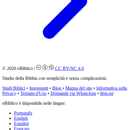
© 2026 eBíblico
|
CC BY-NC 4.0
Studio della Bibbia con semplicità e senza complicazioni.
Studi Biblici
•
Insegnanti
•
Blog
•
Mappa del sito
•
Informativa sulla
Privacy
•
Termini d'Uso
•
Domande via WhatsApp
•
llms.txt
eBíblico è disponibile nelle lingue:
Português
English
Español
Français