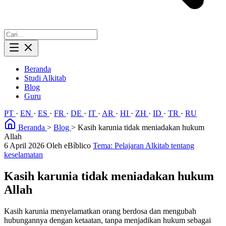
Beranda
Studi Alkitab
Blog
Guru
PT
·
EN
·
ES
·
FR
·
DE
·
IT
·
AR
·
HI
·
ZH
·
ID
·
TR
·
RU
Beranda
>
Blog
>
Kasih karunia tidak meniadakan hukum
Allah
6 April 2026
Oleh eBíblico
Tema: Pelajaran Alkitab tentang
keselamatan
Kasih karunia tidak meniadakan hukum
Allah
Kasih karunia menyelamatkan orang berdosa dan mengubah
hubungannya dengan ketaatan, tanpa menjadikan hukum sebagai