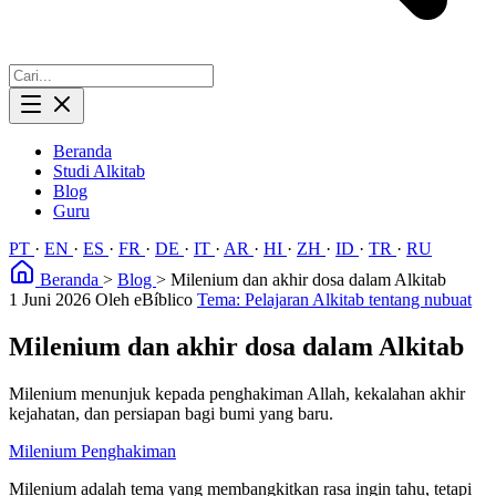
Beranda
Studi Alkitab
Blog
Guru
PT
·
EN
·
ES
·
FR
·
DE
·
IT
·
AR
·
HI
·
ZH
·
ID
·
TR
·
RU
Beranda
>
Blog
>
Milenium dan akhir dosa dalam Alkitab
1 Juni 2026
Oleh eBíblico
Tema: Pelajaran Alkitab tentang nubuat
Milenium dan akhir dosa dalam Alkitab
Milenium menunjuk kepada penghakiman Allah, kekalahan akhir
kejahatan, dan persiapan bagi bumi yang baru.
Milenium
Penghakiman
Milenium adalah tema yang membangkitkan rasa ingin tahu, tetapi