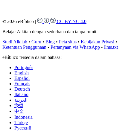
© 2026 eBíblico
|
CC BY-NC 4.0
Belajar Alkitab dengan sederhana dan tanpa rumit.
Studi Alkitab
•
Guru
•
Blog
•
Peta situs
•
Kebijakan Privasi
•
Ketentuan Penggunaan
•
Pertanyaan via WhatsApp
•
llms.txt
eBíblico tersedia dalam bahasa:
Português
English
Español
Français
Deutsch
Italiano
العربية
हिन्दी
中文
Indonesia
Türkçe
Русский