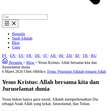
Beranda
Studi Alkitab
Blog
Guru
PT
·
EN
·
ES
·
FR
·
DE
·
IT
·
AR
·
HI
·
ZH
·
ID
·
TR
·
RU
Beranda
>
Blog
>
Yesus Kristus: Allah bersama kita dan
Juruselamat dunia
6 Maret 2026
Oleh eBíblico
Tema: Pelajaran Alkitab tentang Allah
Yesus Kristus: Allah bersama kita dan
Juruselamat dunia
Yesus bukan hanya guru moral. Alkitab memperkenalkan Dia
sebagai Anak Allah yang kekal, Juruselamat, dan Tuhan.