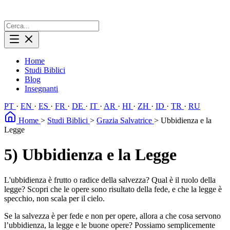
Home
Studi Biblici
Blog
Insegnanti
PT
·
EN
·
ES
·
FR
·
DE
·
IT
·
AR
·
HI
·
ZH
·
ID
·
TR
·
RU
Home
>
Studi Biblici
>
Grazia Salvatrice
>
Ubbidienza e la
Legge
5) Ubbidienza e la Legge
L'ubbidienza è frutto o radice della salvezza? Qual è il ruolo della
legge? Scopri che le opere sono risultato della fede, e che la legge è
specchio, non scala per il cielo.
Se la salvezza è per fede e non per opere, allora a che cosa servono
l’ubbidienza, la legge e le buone opere? Possiamo semplicemente