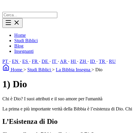
Home
Studi Biblici
Blog
Insegnanti
PT
·
EN
·
ES
·
FR
·
DE
·
IT
·
AR
·
HI
·
ZH
·
ID
·
TR
·
RU
Home
>
Studi Biblici
>
La Bibbia Insegna
>
Dio
1) Dio
Chi è Dio? I suoi attributi e il suo amore per l'umanità
La prima e più importante verità della Bibbia è l’esistenza di Dio. Ch
L’Esistenza di Dio