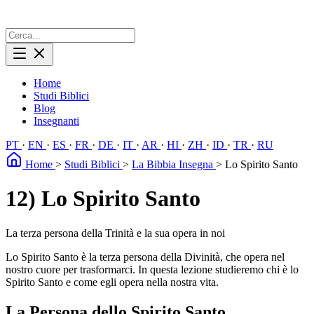
Home
Studi Biblici
Blog
Insegnanti
PT
·
EN
·
ES
·
FR
·
DE
·
IT
·
AR
·
HI
·
ZH
·
ID
·
TR
·
RU
Home
>
Studi Biblici
>
La Bibbia Insegna
>
Lo Spirito Santo
12) Lo Spirito Santo
La terza persona della Trinità e la sua opera in noi
Lo Spirito Santo è la terza persona della Divinità, che opera nel
nostro cuore per trasformarci. In questa lezione studieremo chi è lo
Spirito Santo e come egli opera nella nostra vita.
La Persona dello Spirito Santo