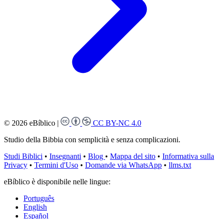
© 2026 eBíblico
|
CC BY-NC 4.0
Studio della Bibbia con semplicità e senza complicazioni.
Studi Biblici
•
Insegnanti
•
Blog
•
Mappa del sito
•
Informativa sulla
Privacy
•
Termini d'Uso
•
Domande via WhatsApp
•
llms.txt
eBíblico è disponibile nelle lingue:
Português
English
Español