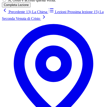
Sì, credo e accetto questa verità.
Completa Lezione
Precedente
13) La Chiesa
Lezioni
Prossima lezione
15) La
Seconda Venuta di Cristo