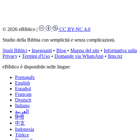
© 2026 eBíblico
|
CC BY-NC 4.0
Studio della Bibbia con semplicità e senza complicazioni.
Studi Biblici
•
Insegnanti
•
Blog
•
Mappa del sito
•
Informativa sulla
Privacy
•
Termini d'Uso
•
Domande via WhatsApp
•
llms.txt
eBíblico è disponibile nelle lingue:
Português
English
Español
Français
Deutsch
Italiano
العربية
हिन्दी
中文
Indonesia
Türkçe