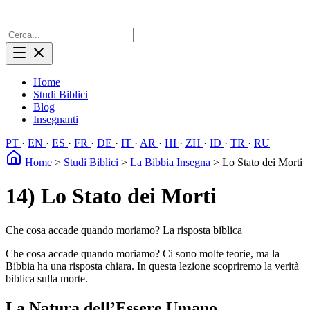
Home
Studi Biblici
Blog
Insegnanti
PT
·
EN
·
ES
·
FR
·
DE
·
IT
·
AR
·
HI
·
ZH
·
ID
·
TR
·
RU
Home
>
Studi Biblici
>
La Bibbia Insegna
>
Lo Stato dei Morti
14) Lo Stato dei Morti
Che cosa accade quando moriamo? La risposta biblica
Che cosa accade quando moriamo? Ci sono molte teorie, ma la
Bibbia ha una risposta chiara. In questa lezione scopriremo la verità
biblica sulla morte.
La Natura dell’Essere Umano