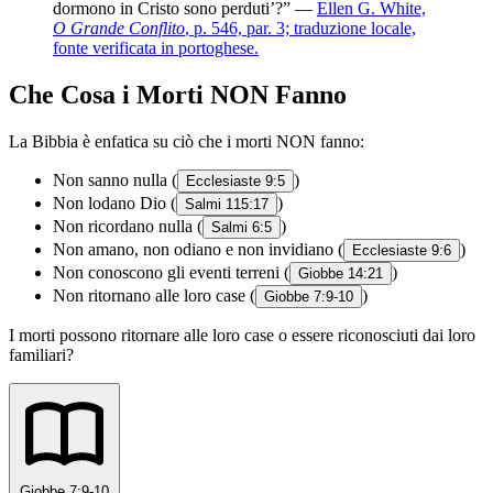
dormono in Cristo sono perduti’?” —
Ellen G. White,
O Grande Conflito
, p. 546, par. 3; traduzione locale,
fonte verificata in portoghese.
Che Cosa i Morti NON Fanno
La Bibbia è enfatica su ciò che i morti NON fanno:
Non sanno nulla (
)
Ecclesiaste 9:5
Non lodano Dio (
)
Salmi 115:17
Non ricordano nulla (
)
Salmi 6:5
Non amano, non odiano e non invidiano (
)
Ecclesiaste 9:6
Non conoscono gli eventi terreni (
)
Giobbe 14:21
Non ritornano alle loro case (
)
Giobbe 7:9-10
I morti possono ritornare alle loro case o essere riconosciuti dai loro
familiari?
Giobbe 7:9-10