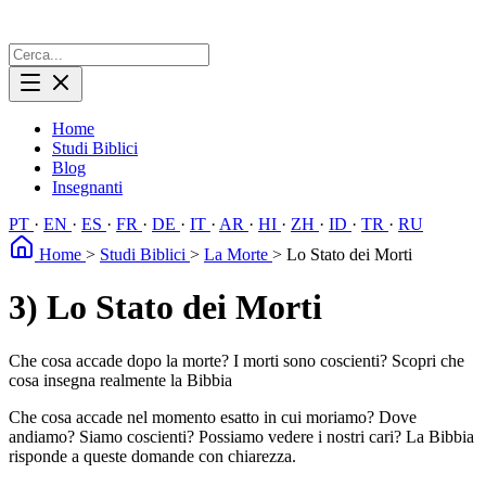
Home
Studi Biblici
Blog
Insegnanti
PT
·
EN
·
ES
·
FR
·
DE
·
IT
·
AR
·
HI
·
ZH
·
ID
·
TR
·
RU
Home
>
Studi Biblici
>
La Morte
>
Lo Stato dei Morti
3) Lo Stato dei Morti
Che cosa accade dopo la morte? I morti sono coscienti? Scopri che
cosa insegna realmente la Bibbia
Che cosa accade nel momento esatto in cui moriamo? Dove
andiamo? Siamo coscienti? Possiamo vedere i nostri cari? La Bibbia
risponde a queste domande con chiarezza.