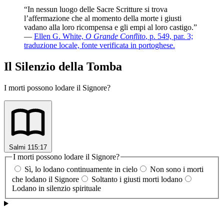
“In nessun luogo delle Sacre Scritture si trova
l’affermazione che al momento della morte i giusti
vadano alla loro ricompensa e gli empi al loro castigo.”
—
Ellen G. White,
O Grande Conflito
, p. 549, par. 3;
traduzione locale, fonte verificata in portoghese.
Il Silenzio della Tomba
I morti possono lodare il Signore?
Salmi 115:17
I morti possono lodare il Signore?
Sì, lo lodano continuamente in cielo
Non sono i morti
che lodano il Signore
Soltanto i giusti morti lodano
Lodano in silenzio spirituale