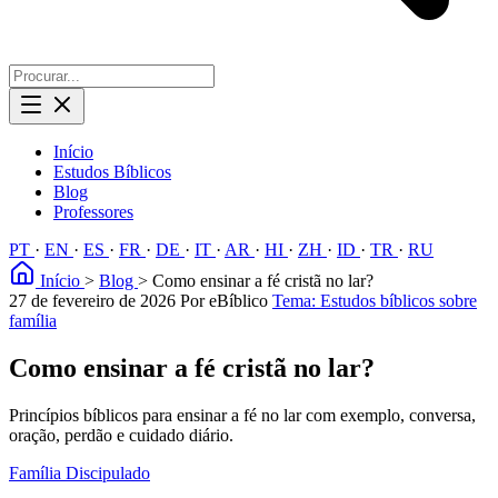
Início
Estudos Bíblicos
Blog
Professores
PT
·
EN
·
ES
·
FR
·
DE
·
IT
·
AR
·
HI
·
ZH
·
ID
·
TR
·
RU
Início
>
Blog
>
Como ensinar a fé cristã no lar?
27 de fevereiro de 2026
Por eBíblico
Tema: Estudos bíblicos sobre
família
Como ensinar a fé cristã no lar?
Princípios bíblicos para ensinar a fé no lar com exemplo, conversa,
oração, perdão e cuidado diário.
Família
Discipulado