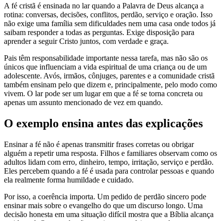
A fé cristã é ensinada no lar quando a Palavra de Deus alcança a
rotina: conversas, decisões, conflitos, perdão, serviço e oração. Isso
não exige uma família sem dificuldades nem uma casa onde todos já
saibam responder a todas as perguntas. Exige disposição para
aprender a seguir Cristo juntos, com verdade e graça.
Pais têm responsabilidade importante nessa tarefa, mas não são os
únicos que influenciam a vida espiritual de uma criança ou de um
adolescente. Avós, irmãos, cônjuges, parentes e a comunidade cristã
também ensinam pelo que dizem e, principalmente, pelo modo como
vivem. O lar pode ser um lugar em que a fé se torna concreta ou
apenas um assunto mencionado de vez em quando.
O exemplo ensina antes das explicações
Ensinar a fé não é apenas transmitir frases corretas ou obrigar
alguém a repetir uma resposta. Filhos e familiares observam como os
adultos lidam com erro, dinheiro, tempo, irritação, serviço e perdão.
Eles percebem quando a fé é usada para controlar pessoas e quando
ela realmente forma humildade e cuidado.
Por isso, a coerência importa. Um pedido de perdão sincero pode
ensinar mais sobre o evangelho do que um discurso longo. Uma
decisão honesta em uma situação difícil mostra que a Bíblia alcança