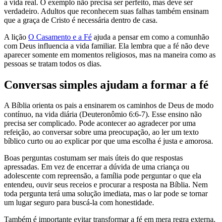
a vida real. O exemplo não precisa ser perfeito, mas deve ser
verdadeiro. Adultos que reconhecem suas falhas também ensinam
que a graça de Cristo é necessária dentro de casa.
A lição
O Casamento e a Fé
ajuda a pensar em como a comunhão
com Deus influencia a vida familiar. Ela lembra que a fé não deve
aparecer somente em momentos religiosos, mas na maneira como as
pessoas se tratam todos os dias.
Conversas simples ajudam a formar a fé
A Bíblia orienta os pais a ensinarem os caminhos de Deus de modo
contínuo, na vida diária (Deuteronômio 6:6-7). Esse ensino não
precisa ser complicado. Pode acontecer ao agradecer por uma
refeição, ao conversar sobre uma preocupação, ao ler um texto
bíblico curto ou ao explicar por que uma escolha é justa e amorosa.
Boas perguntas costumam ser mais úteis do que respostas
apressadas. Em vez de encerrar a dúvida de uma criança ou
adolescente com repreensão, a família pode perguntar o que ela
entendeu, ouvir seus receios e procurar a resposta na Bíblia. Nem
toda pergunta terá uma solução imediata, mas o lar pode se tornar
um lugar seguro para buscá-la com honestidade.
Também é importante evitar transformar a fé em mera regra externa.