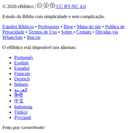
© 2026 eBíblico
|
CC BY-NC 4.0
Estudo da Bíblia com simplicidade e sem complicação.
Estudos Bíblicos
•
Professores
•
Blog
•
Mapa do site
•
Política de
Privacidade
•
Termos de Uso
•
Sobre
•
Contato
•
Dúvidas via
WhatsApp
•
llms.txt
O eBíblico está disponível nos idiomas:
Português
English
Español
Français
Deutsch
Italiano
العربية
हिन्दी
中文
Indonesia
Türkçe
Русский
Feito por: