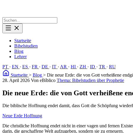
Startseite
Bibelstudien
Blog
Lehrer
PT
·
EN
·
ES
·
FR
·
DE
·
IT
·
AR
·
HI
·
ZH
·
ID
·
TR
·
RU
Startseite
>
Blog
>
Die neue Erde: die von Gott verheißene endgü
28. April 2026
Von eBíblico
Thema: Bibelstudien über Prophetie
Die neue Erde: die von Gott verheißene en
Die biblische Hoffnung endet damit, dass Gott die Schöpfung wiederh
Neue Erde
Hoffnung
Die christliche Hoffnung endet nicht in einer vagen und fernen Existe
darin, die geschaffene Welt aufzugeben, sondern sie zu erneuern.