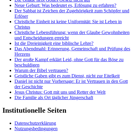
Neue Geburt: Was bedeutet es, Erlösung zu erfahren?
Der Sabbat ist Zeichen der Zugehörigkeit zum Schöpfer und
Erlöser
Christliche Einheit ist keine Uniformität: Sie ist Leben in
Christus
Christliche Lebensführung: wenn der Glaube Gewohnheiten
und Entscheidungen erreicht
Ist die Dreieinigkeit eine biblische Lehre?
Das Abendmahl: Erinnerung, Gemeinschaft und Prüfung des
Herzens
Der große Kampf erklärt Leid, ohne Gott für das Böse zu
beschuldigen
Warum der Bibel vertrauen?
Geistliche Gaben gibt es zum Dienst, nicht zur Eitelkeit
Daniel ist nicht nur Vorhersage: Er ist Vertrauen in den Gott
der Geschichte
Jesus Christus: Gott mit uns und Retter der Welt
Die Familie als Ort täglicher Jüngerschaft
Institutionelle Seiten
Datenschutzerklärung
Nutzungsbedingungen