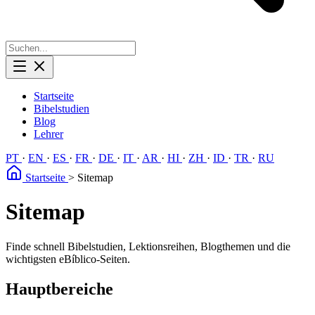
Startseite
Bibelstudien
Blog
Lehrer
PT
·
EN
·
ES
·
FR
·
DE
·
IT
·
AR
·
HI
·
ZH
·
ID
·
TR
·
RU
Startseite
>
Sitemap
Sitemap
Finde schnell Bibelstudien, Lektionsreihen, Blogthemen und die
wichtigsten eBíblico-Seiten.
Hauptbereiche