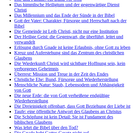
Das himmlische Heiligtum und der gegenwärtige Dienst
Christi
Das Millennium und das Ende der Sünde in der Bibel
Gott der Vater: Charakter, Fürsorge und Herrschaft nach der
Bibel
Die Gemeinde ist Leib Christi, nicht nur eine Institution
Der Heilige Geist: die Gegenwart, die überführt, leitet und
verwandelt
Erlösung durch Gnade ist keine Erlaubnis, ohne Gott zu leben
Kreuz und Auferstehung sind das Zentrum des christlichen
Glaubens
Die Wiederkunft Christi wird sichtbare Hoffnung sein, kein
verborgenes Geheimnis
Überrest: Mission und Treue in der Zeit des Endes
Christliche Ehe: Bund, Fürsorge und Wiederherstellung
Menschliche Natur: Staub, Lebensodem und Abhängigkeit
von Gott
Die neue Erde: die von Gott verheißene endgültige
Wiederherstellung
Die Dreieinigkeit offenbart, dass Gott Beziehung der Liebe ist
Taufe: eine öffentliche Antwort des Glaubens an Christus
Die Schöpfung ist kein Detail: Sie ist Fundament des
biblischen Glaubens
Was lehrt die Bibel über den Tod?
Die Gnade hebt Gottes Gesetz nicht auf