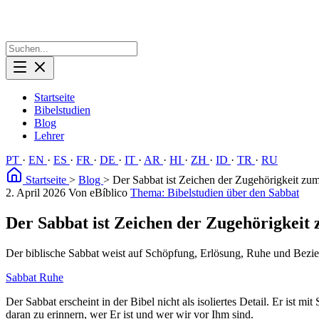
Startseite
Bibelstudien
Blog
Lehrer
PT
·
EN
·
ES
·
FR
·
DE
·
IT
·
AR
·
HI
·
ZH
·
ID
·
TR
·
RU
Startseite
>
Blog
>
Der Sabbat ist Zeichen der Zugehörigkeit zu
2. April 2026
Von eBíblico
Thema: Bibelstudien über den Sabbat
Der Sabbat ist Zeichen der Zugehörigkeit
Der biblische Sabbat weist auf Schöpfung, Erlösung, Ruhe und Bezi
Sabbat
Ruhe
Der Sabbat erscheint in der Bibel nicht als isoliertes Detail. Er ist
daran zu erinnern, wer Er ist und wer wir vor Ihm sind.