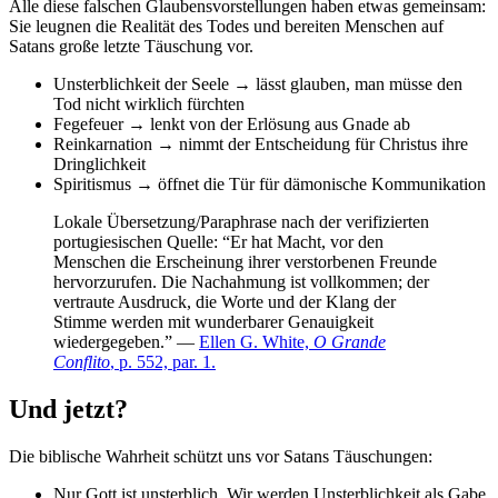
Alle diese falschen Glaubensvorstellungen haben etwas gemeinsam:
Sie leugnen die Realität des Todes und bereiten Menschen auf
Satans große letzte Täuschung vor.
Unsterblichkeit der Seele → lässt glauben, man müsse den
Tod nicht wirklich fürchten
Fegefeuer → lenkt von der Erlösung aus Gnade ab
Reinkarnation → nimmt der Entscheidung für Christus ihre
Dringlichkeit
Spiritismus → öffnet die Tür für dämonische Kommunikation
Lokale Übersetzung/Paraphrase nach der verifizierten
portugiesischen Quelle: “Er hat Macht, vor den
Menschen die Erscheinung ihrer verstorbenen Freunde
hervorzurufen. Die Nachahmung ist vollkommen; der
vertraute Ausdruck, die Worte und der Klang der
Stimme werden mit wunderbarer Genauigkeit
wiedergegeben.” —
Ellen G. White,
O Grande
Conflito
, p. 552, par. 1.
Und jetzt?
Die biblische Wahrheit schützt uns vor Satans Täuschungen:
Nur Gott ist unsterblich. Wir werden Unsterblichkeit als Gabe