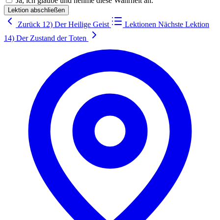
Ja, ich glaube und nehme diese Wahrheit an.
Lektion abschließen
Zurück
12) Der Heilige Geist
Lektionen
Nächste Lektion
14) Der Zustand der Toten