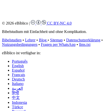
© 2026 eBíblico
|
CC BY-NC 4.0
Bibelstudium mit Einfachheit und ohne Komplikation.
Bibelstudien
•
Lehrer
•
Blog
•
Sitemap
•
Datenschutzerklärung
•
Nutzungsbedingungen
•
Fragen per WhatsApp
•
llms.txt
eBíblico ist verfügbar in:
Português
English
Español
Français
Deutsch
Italiano
العربية
हिन्दी
中文
Indonesia
Türkçe