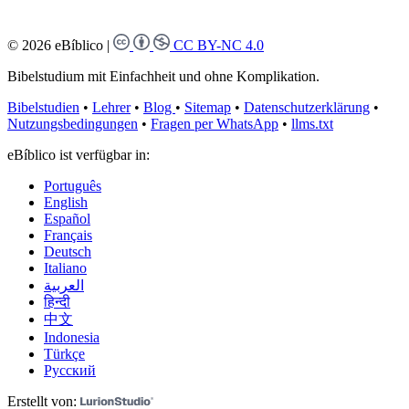
© 2026 eBíblico
|
CC BY-NC 4.0
Bibelstudium mit Einfachheit und ohne Komplikation.
Bibelstudien
•
Lehrer
•
Blog
•
Sitemap
•
Datenschutzerklärung
•
Nutzungsbedingungen
•
Fragen per WhatsApp
•
llms.txt
eBíblico ist verfügbar in:
Português
English
Español
Français
Deutsch
Italiano
العربية
हिन्दी
中文
Indonesia
Türkçe
Русский
Erstellt von: