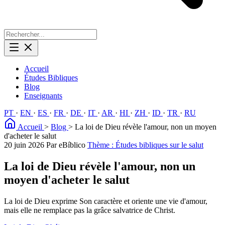
Accueil
Études Bibliques
Blog
Enseignants
PT
·
EN
·
ES
·
FR
·
DE
·
IT
·
AR
·
HI
·
ZH
·
ID
·
TR
·
RU
Accueil
>
Blog
>
La loi de Dieu révèle l'amour, non un moyen
d'acheter le salut
20 juin 2026
Par eBíblico
Thème : Études bibliques sur le salut
La loi de Dieu révèle l'amour, non un
moyen d'acheter le salut
La loi de Dieu exprime Son caractère et oriente une vie d'amour,
mais elle ne remplace pas la grâce salvatrice de Christ.