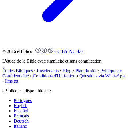
© 2026 eBíblico
|
CC BY-NC 4.0
L'étude de la Bible avec simplicité et sans complication.
Études Bibliques
•
Enseignants
•
Blog
•
Plan du site
•
Politique de
Confidentialité
•
Conditions d'Utilisation
•
Questions via WhatsApp
•
llms.txt
eBíblico est disponible en :
Português
English
Español
Français
Deutsch
Italiano