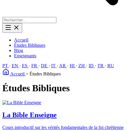
Accueil
Études Bibliques
Blog
Enseignants
PT
·
EN
·
ES
·
FR
·
DE
·
IT
·
AR
·
HI
·
ZH
·
ID
·
TR
·
RU
Accueil
>
Études Bibliques
Études Bibliques
La Bible Enseigne
Cours introductif sur les vérités fondamentales de la foi chrétienne