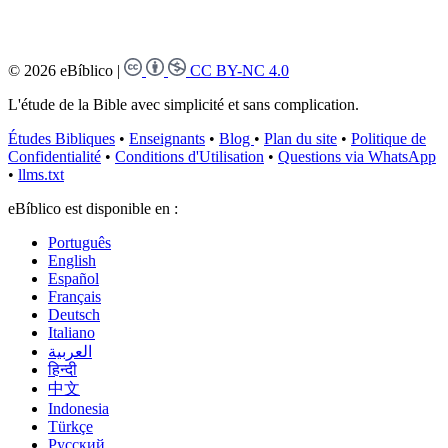
© 2026 eBíblico
|
CC BY-NC 4.0
L'étude de la Bible avec simplicité et sans complication.
Études Bibliques
•
Enseignants
•
Blog
•
Plan du site
•
Politique de
Confidentialité
•
Conditions d'Utilisation
•
Questions via WhatsApp
•
llms.txt
eBíblico est disponible en :
Português
English
Español
Français
Deutsch
Italiano
العربية
हिन्दी
中文
Indonesia
Türkçe
Русский