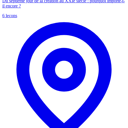
Du septième jour de la création au XXIe siècle : pourquoi importe-t-
il encore ?
6 leçons