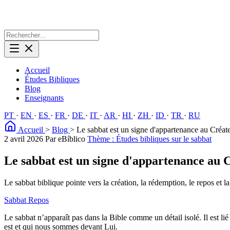
Accueil
Études Bibliques
Blog
Enseignants
PT
·
EN
·
ES
·
FR
·
DE
·
IT
·
AR
·
HI
·
ZH
·
ID
·
TR
·
RU
Accueil
>
Blog
>
Le sabbat est un signe d'appartenance au Créa
2 avril 2026
Par eBíblico
Thème : Études bibliques sur le sabbat
Le sabbat est un signe d'appartenance au
Le sabbat biblique pointe vers la création, la rédemption, le repos et l
Sabbat
Repos
Le sabbat n’apparaît pas dans la Bible comme un détail isolé. Il est lié
est et qui nous sommes devant Lui.