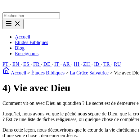
Accueil
Études Bibliques
Blog
Enseignants
PT
·
EN
·
ES
·
FR
·
DE
·
IT
·
AR
·
HI
·
ZH
·
ID
·
TR
·
RU
Accueil
>
Études Bibliques
>
La Grâce Salvatrice
>
Vie avec Di
4) Vie avec Dieu
Comment vit-on avec Dieu au quotidien ? Le secret est de demeurer en 
Jusqu’ici, nous avons vu que le péché nous sépare de Dieu, que la croix
? Est-ce une liste de tâches religieuses, ou quelque chose de complète
Dans cette leçon, nous découvrirons que le cœur de la vie chrétienne 
d’une seule chose : demeurer en Jésus.