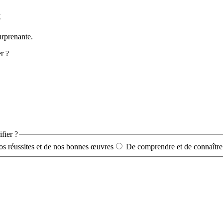
t
urprenante.
er ?
ifier ?
s réussites et de nos bonnes œuvres
De comprendre et de connaître