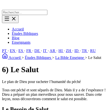
Accueil
Études Bibliques
Blog
Enseignants
PT
·
EN
·
ES
·
FR
·
DE
·
IT
·
AR
·
HI
·
ZH
·
ID
·
TR
·
RU
Accueil
>
Études Bibliques
>
La Bible Enseigne
>
Le Salut
6) Le Salut
Le plan de Dieu pour racheter l’humanité du péché
Tous ont péché et sont séparés de Dieu. Mais il y a de l’espérance !
Dieu a préparé un plan merveilleux pour nous sauver. Dans cette
leçon, nous découvrirons comment le salut est possible.
Le Besoin de Salut