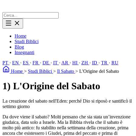
Home
Studi Biblici
Blog
Insegnanti
PT
·
EN
·
ES
·
FR
·
DE
·
IT
·
AR
·
HI
·
ZH
·
ID
·
TR
·
RU
Home
>
Studi Biblici
>
Il Sabato
>
L'Origine del Sabato
1) L'Origine del Sabato
La creazione del sabato nell'Eden: perché Dio si riposò e santificò il
settimo giorno
Da dove viene il sabato? Molti pensano che sia stata un’invenzione
giudaica, data solo a Israele. Ma la Bibbia rivela che il sabato è
molto più antico: fu stabilito nella settimana della creazione, prima
ancora che esistessero i Giudei, prima del peccato e prima di