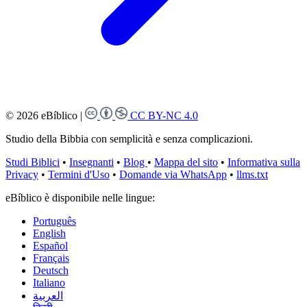
© 2026 eBíblico
|
CC BY-NC 4.0
Studio della Bibbia con semplicità e senza complicazioni.
Studi Biblici
•
Insegnanti
•
Blog
•
Mappa del sito
•
Informativa sulla
Privacy
•
Termini d'Uso
•
Domande via WhatsApp
•
llms.txt
eBíblico è disponibile nelle lingue:
Português
English
Español
Français
Deutsch
Italiano
العربية