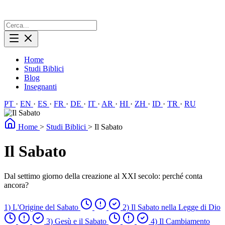
Home
Studi Biblici
Blog
Insegnanti
PT
·
EN
·
ES
·
FR
·
DE
·
IT
·
AR
·
HI
·
ZH
·
ID
·
TR
·
RU
Home
>
Studi Biblici
>
Il Sabato
Il Sabato
Dal settimo giorno della creazione al XXI secolo: perché conta
ancora?
1) L'Origine del Sabato
2) Il Sabato nella Legge di Dio
3) Gesù e il Sabato
4) Il Cambiamento