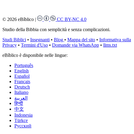
© 2026 eBíblico
|
CC BY-NC 4.0
Studio della Bibbia con semplicità e senza complicazioni.
Studi Biblici
•
Insegnanti
•
Blog
•
Mappa del sito
•
Informativa sulla
Privacy
•
Termini d'Uso
•
Domande via WhatsApp
•
llms.txt
eBíblico è disponibile nelle lingue:
Português
English
Español
Français
Deutsch
Italiano
العربية
हिन्दी
中文
Indonesia
Türkçe
Русский