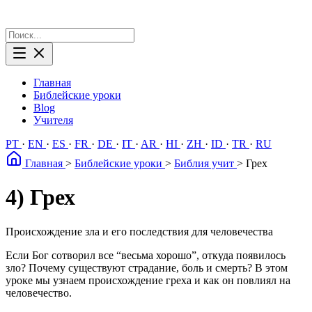
Главная
Библейские уроки
Blog
Учителя
PT
·
EN
·
ES
·
FR
·
DE
·
IT
·
AR
·
HI
·
ZH
·
ID
·
TR
·
RU
Главная
>
Библейские уроки
>
Библия учит
>
Грех
4) Грех
Происхождение зла и его последствия для человечества
Если Бог сотворил все “весьма хорошо”, откуда появилось
зло? Почему существуют страдание, боль и смерть? В этом
уроке мы узнаем происхождение греха и как он повлиял на
человечество.