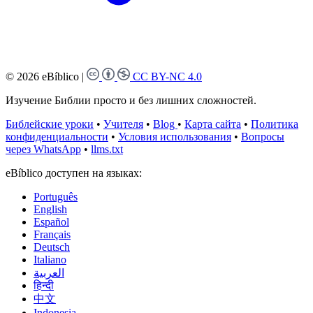
© 2026 eBíblico
|
CC BY-NC 4.0
Изучение Библии просто и без лишних сложностей.
Библейские уроки
•
Учителя
•
Blog
•
Карта сайта
•
Политика
конфиденциальности
•
Условия использования
•
Вопросы
через WhatsApp
•
llms.txt
eBíblico доступен на языках:
Português
English
Español
Français
Deutsch
Italiano
العربية
हिन्दी
中文
Indonesia