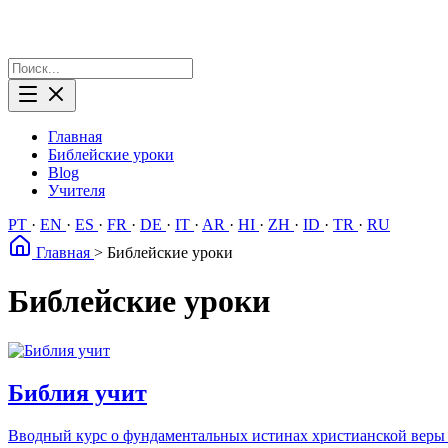
Главная
Библейские уроки
Blog
Учителя
PT
·
EN
·
ES
·
FR
·
DE
·
IT
·
AR
·
HI
·
ZH
·
ID
·
TR
·
RU
Главная
>
Библейские уроки
Библейские уроки
Библия учит
Вводный курс о фундаментальных истинах христианской веры