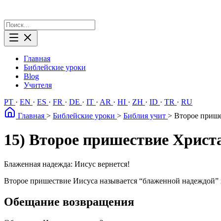
Главная
Библейские уроки
Blog
Учителя
PT
·
EN
·
ES
·
FR
·
DE
·
IT
·
AR
·
HI
·
ZH
·
ID
·
TR
·
RU
Главная
>
Библейские уроки
>
Библия учит
>
Второе прише
15) Второе пришествие Христ
Блаженная надежда: Иисус вернется!
Второе пришествие Иисуса называется “блаженной надеждой” 
Обещание возвращения