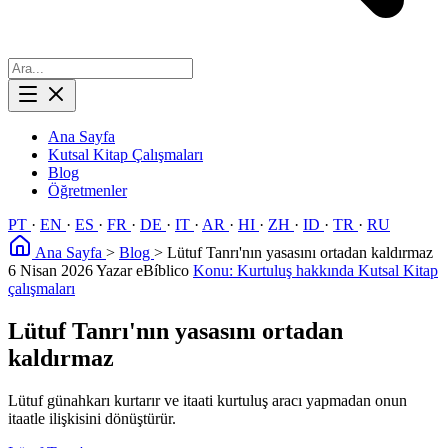
Ana Sayfa
Kutsal Kitap Çalışmaları
Blog
Öğretmenler
PT
·
EN
·
ES
·
FR
·
DE
·
IT
·
AR
·
HI
·
ZH
·
ID
·
TR
·
RU
Ana Sayfa
>
Blog
>
Lütuf Tanrı'nın yasasını ortadan kaldırmaz
6 Nisan 2026
Yazar eBíblico
Konu: Kurtuluş hakkında Kutsal Kitap
çalışmaları
Lütuf Tanrı'nın yasasını ortadan
kaldırmaz
Lütuf günahkarı kurtarır ve itaati kurtuluş aracı yapmadan onun
itaatle ilişkisini dönüştürür.