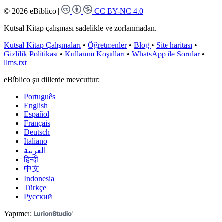
© 2026 eBíblico
|
CC BY-NC 4.0
Kutsal Kitap çalışması sadelikle ve zorlanmadan.
Kutsal Kitap Çalışmaları
•
Öğretmenler
•
Blog
•
Site haritası
•
Gizlilik Politikası
•
Kullanım Koşulları
•
WhatsApp ile Sorular
•
llms.txt
eBíblico şu dillerde mevcuttur:
Português
English
Español
Français
Deutsch
Italiano
العربية
हिन्दी
中文
Indonesia
Türkçe
Русский
Yapımcı: