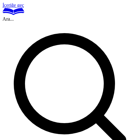
İçeriğe geç
Ara...