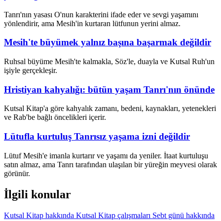
Tanrı'nın yasası O'nun karakterini ifade eder ve sevgi yaşamını
yönlendirir, ama Mesih'in kurtaran lütfunun yerini almaz.
Mesih'te büyümek yalnız başına başarmak değildir
Ruhsal büyüme Mesih'te kalmakla, Söz'le, duayla ve Kutsal Ruh'un
işiyle gerçekleşir.
Hristiyan kahyalığı: bütün yaşam Tanrı'nın önünde
Kutsal Kitap'a göre kahyalık zamanı, bedeni, kaynakları, yetenekleri
ve Rab'be bağlı öncelikleri içerir.
Lütufla kurtuluş Tanrısız yaşama izni değildir
Lütuf Mesih'e imanla kurtarır ve yaşamı da yeniler. İtaat kurtuluşu
satın almaz, ama Tanrı tarafından ulaşılan bir yüreğin meyvesi olarak
görünür.
İlgili konular
Kutsal Kitap hakkında Kutsal Kitap çalışmaları
Sebt günü hakkında