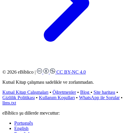
© 2026 eBíblico
|
CC BY-NC 4.0
Kutsal Kitap çalışması sadelikle ve zorlanmadan.
Kutsal Kitap Çalışmaları
•
Öğretmenler
•
Blog
•
Site haritası
•
Gizlilik Politikası
•
Kullanım Koşulları
•
WhatsApp ile Sorular
•
llms.txt
eBíblico şu dillerde mevcuttur:
Português
English