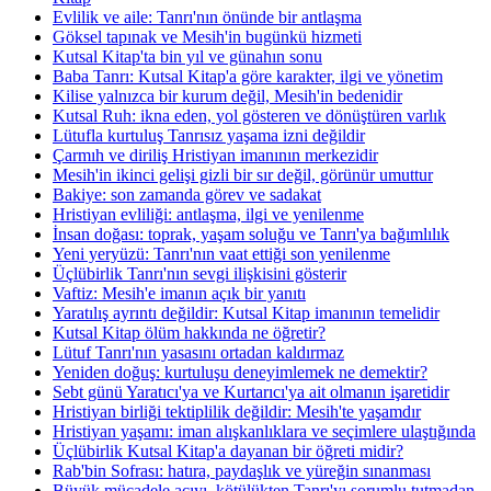
Evlilik ve aile: Tanrı'nın önünde bir antlaşma
Göksel tapınak ve Mesih'in bugünkü hizmeti
Kutsal Kitap'ta bin yıl ve günahın sonu
Baba Tanrı: Kutsal Kitap'a göre karakter, ilgi ve yönetim
Kilise yalnızca bir kurum değil, Mesih'in bedenidir
Kutsal Ruh: ikna eden, yol gösteren ve dönüştüren varlık
Lütufla kurtuluş Tanrısız yaşama izni değildir
Çarmıh ve diriliş Hristiyan imanının merkezidir
Mesih'in ikinci gelişi gizli bir sır değil, görünür umuttur
Bakiye: son zamanda görev ve sadakat
Hristiyan evliliği: antlaşma, ilgi ve yenilenme
İnsan doğası: toprak, yaşam soluğu ve Tanrı'ya bağımlılık
Yeni yeryüzü: Tanrı'nın vaat ettiği son yenilenme
Üçlübirlik Tanrı'nın sevgi ilişkisini gösterir
Vaftiz: Mesih'e imanın açık bir yanıtı
Yaratılış ayrıntı değildir: Kutsal Kitap imanının temelidir
Kutsal Kitap ölüm hakkında ne öğretir?
Lütuf Tanrı'nın yasasını ortadan kaldırmaz
Yeniden doğuş: kurtuluşu deneyimlemek ne demektir?
Sebt günü Yaratıcı'ya ve Kurtarıcı'ya ait olmanın işaretidir
Hristiyan birliği tektiplilik değildir: Mesih'te yaşamdır
Hristiyan yaşamı: iman alışkanlıklara ve seçimlere ulaştığında
Üçlübirlik Kutsal Kitap'a dayanan bir öğreti midir?
Rab'bin Sofrası: hatıra, paydaşlık ve yüreğin sınanması
Büyük mücadele acıyı, kötülükten Tanrı'yı sorumlu tutmadan