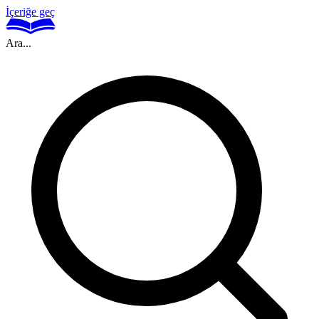
İçeriğe geç
Ara...