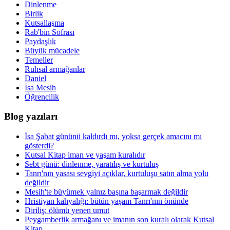
Dinlenme
Birlik
Kutsallaşma
Rab'bin Sofrası
Paydaşlık
Büyük mücadele
Temeller
Ruhsal armağanlar
Daniel
İsa Mesih
Öğrencilik
Blog yazıları
İsa Şabat gününü kaldırdı mı, yoksa gerçek amacını mı
gösterdi?
Kutsal Kitap iman ve yaşam kuralıdır
Sebt günü: dinlenme, yaratılış ve kurtuluş
Tanrı'nın yasası sevgiyi açıklar, kurtuluşu satın alma yolu
değildir
Mesih'te büyümek yalnız başına başarmak değildir
Hristiyan kahyalığı: bütün yaşam Tanrı'nın önünde
Diriliş: ölümü yenen umut
Peygamberlik armağanı ve imanın son kuralı olarak Kutsal
Kitap