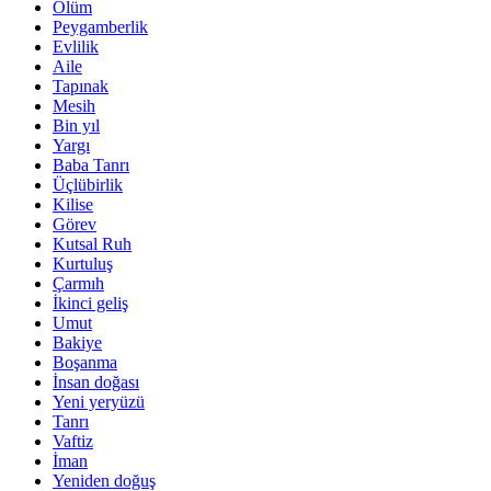
Ölüm
Peygamberlik
Evlilik
Aile
Tapınak
Mesih
Bin yıl
Yargı
Baba Tanrı
Üçlübirlik
Kilise
Görev
Kutsal Ruh
Kurtuluş
Çarmıh
İkinci geliş
Umut
Bakiye
Boşanma
İnsan doğası
Yeni yeryüzü
Tanrı
Vaftiz
İman
Yeniden doğuş