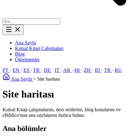
Ana Sayfa
Kutsal Kitap Çalışmaları
Blog
Öğretmenler
PT
·
EN
·
ES
·
FR
·
DE
·
IT
·
AR
·
HI
·
ZH
·
ID
·
TR
·
RU
Ana Sayfa
>
Site haritası
Site haritası
Kutsal Kitap çalışmalarını, ders serilerini, blog konularını ve
eBíblico'nun ana sayfalarını hızlıca bulun.
Ana bölümler