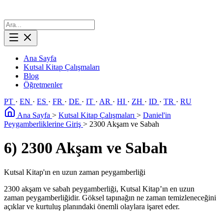
Ana Sayfa
Kutsal Kitap Çalışmaları
Blog
Öğretmenler
PT
·
EN
·
ES
·
FR
·
DE
·
IT
·
AR
·
HI
·
ZH
·
ID
·
TR
·
RU
Ana Sayfa
>
Kutsal Kitap Çalışmaları
>
Daniel'in
Peygamberliklerine Giriş
>
2300 Akşam ve Sabah
6) 2300 Akşam ve Sabah
Kutsal Kitap'ın en uzun zaman peygamberliği
2300 akşam ve sabah peygamberliği, Kutsal Kitap’ın en uzun
zaman peygamberliğidir. Göksel tapınağın ne zaman temizleneceğini
açıklar ve kurtuluş planındaki önemli olaylara işaret eder.