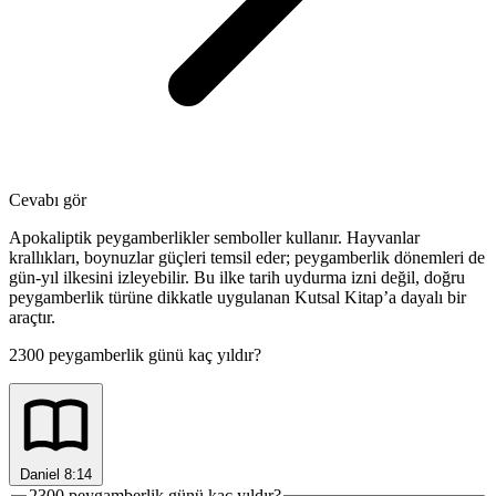
Cevabı gör
Apokaliptik peygamberlikler semboller kullanır. Hayvanlar
krallıkları, boynuzlar güçleri temsil eder; peygamberlik dönemleri de
gün-yıl ilkesini izleyebilir. Bu ilke tarih uydurma izni değil, doğru
peygamberlik türüne dikkatle uygulanan Kutsal Kitap’a dayalı bir
araçtır.
2300 peygamberlik günü kaç yıldır?
Daniel 8:14
2300 peygamberlik günü kaç yıldır?