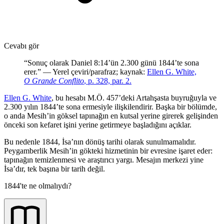
Cevabı gör
“Sonuç olarak Daniel 8:14’ün 2.300 günü 1844’te sona
erer.” — Yerel çeviri/parafraz; kaynak:
Ellen G. White,
O Grande Conflito
, p. 328, par. 2.
Ellen G. White
, bu hesabı M.Ö. 457’deki Artahşasta buyruğuyla ve
2.300 yılın 1844’te sona ermesiyle ilişkilendirir. Başka bir bölümde,
o anda Mesih’in göksel tapınağın en kutsal yerine girerek gelişinden
önceki son kefaret işini yerine getirmeye başladığını açıklar.
Bu nedenle 1844, İsa’nın dönüş tarihi olarak sunulmamalıdır.
Peygamberlik Mesih’in gökteki hizmetinin bir evresine işaret eder:
tapınağın temizlenmesi ve araştırıcı yargı. Mesajın merkezi yine
İsa’dır, tek başına bir tarih değil.
1844'te ne olmalıydı?