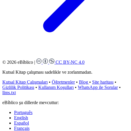
© 2026 eBíblico
|
CC BY-NC 4.0
Kutsal Kitap çalışması sadelikle ve zorlanmadan.
Kutsal Kitap Çalışmaları
•
Öğretmenler
•
Blog
•
Site haritası
•
Gizlilik Politikası
•
Kullanım Koşulları
•
WhatsApp ile Sorular
•
llms.txt
eBíblico şu dillerde mevcuttur:
Português
English
Español
Français