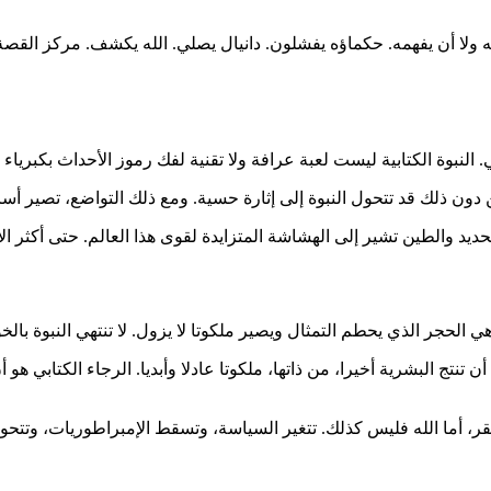
يسيطر عليه ولا أن يفهمه. حكماؤه يفشلون. دانيال يصلي. الله يكشف. مركز ا
لنبوة الكتابية ليست لعبة عرافة ولا تقنية لفك رموز الأحداث بكبرياء ف
 دون ذلك قد تتحول النبوة إلى إثارة حسية. ومع ذلك التواضع، تصير أساسا
د والطين تشير إلى الهشاشة المتزايدة لقوى هذا العالم. حتى أكثر الإم
 تنتج البشرية أخيرا، من ذاتها، ملكوتا عادلا وأبديا. الرجاء الكتابي
مستقر، أما الله فليس كذلك. تتغير السياسة، وتسقط الإمبراطوريات، وتتحو