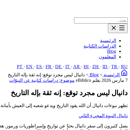
الرئيسية
الدراسات الكتابية
Blog
المعلمون
PT
·
EN
·
ES
·
FR
·
DE
·
IT
·
AR
·
HI
·
ZH
·
ID
·
TR
·
RU
الرئيسية
>
Blog
>
دانيال ليس مجرد توقع: إنه ثقة بإله التاريخ
7 مارس 2026
بقلم eBiblico
موضوع: دراسات كتابية عن النبوّات
دانيال ليس مجرد توقع: إنه ثقة بإله التاريخ
تظهر نبوءات دانيال أن الله يقود التاريخ ويدعو شعبه إلى العيش بأمانة.
دانيال
النبوة
المجيء الثاني
يصل كثيرون إلى سفر دانيال بحثا عن تواريخ وإمبراطوريات ورموز. هذ