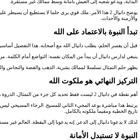
البداية، ويدعو شعبه إلى العيش بأمانة وسط ممالك غير مستقرة.
يوضح دانيال 2 هذا الأمر. ملك قوي يرى حلما لا يستطيع أن 
والأزمنة والأحداث.
تبدأ النبوة بالاعتماد على الله
قبل أن يفسر الحلم، يطلب دانيال الله مع أصحابه. هذا التفصيل أساسي. ا
ينبغي لدارس دانيال أن يبدأ من المكان نفسه: التواضع أمام الكلمة. من
يظهر حلم التمثال تسلسلا لممالك بشرية. الذهب والفضة والنحاس والحدي
التركيز النهائي هو ملكوت الله
أهم نقطة في دانيال 2 ليست فقط تحديد كل جزء من التمثال. الذروة هي الحجر الذي يحطم التمثال ويصير ملكوتا لا يزول. لا تنتهي النبوة بالخوف من الإمبراطوريات، بل برجاء حكم الله النهائي.
يرتبط هذا مباشرة بوعد المجيء الثاني للمسيح. الرجاء المسيحي ليس أن
تاريخ الخطية ومقيما ملكوته بالكامل.
لذلك لا يدعونا دانيال إلى الذعر. إنه يدعونا إلى اليقظة. العالم غير 
النبوة لا تستبدل الأمانة