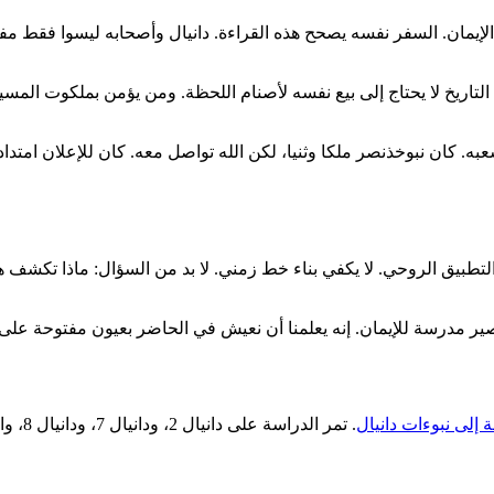
إيمان. السفر نفسه يصحح هذه القراءة. دانيال وأصحابه ليسوا فقط مفسر
يقود التاريخ لا يحتاج إلى بيع نفسه لأصنام اللحظة. ومن يؤمن بملكوت ال
به. كان نبوخذنصر ملكا وثنيا، لكن الله تواصل معه. كان للإعلان امتدا
 والتطبيق الروحي. لا يكفي بناء خط زمني. لا بد من السؤال: ماذا تكشف
يصير مدرسة للإيمان. إنه يعلمنا أن نعيش في الحاضر بعيون مفتوحة عل
 إلى نبوءات دانيال
. تمر الدراسة على دانيال 2، ودانيال 7، ودانيال 8، والسبعين أسبوعا، ورجاء الأيام الأخيرة.