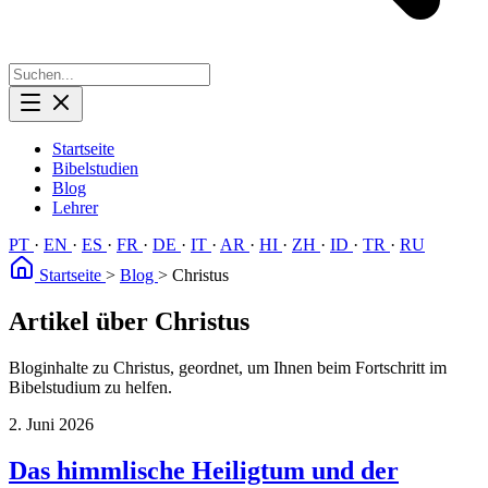
Startseite
Bibelstudien
Blog
Lehrer
PT
·
EN
·
ES
·
FR
·
DE
·
IT
·
AR
·
HI
·
ZH
·
ID
·
TR
·
RU
Startseite
>
Blog
>
Christus
Artikel über Christus
Bloginhalte zu Christus, geordnet, um Ihnen beim Fortschritt im
Bibelstudium zu helfen.
2. Juni 2026
Das himmlische Heiligtum und der