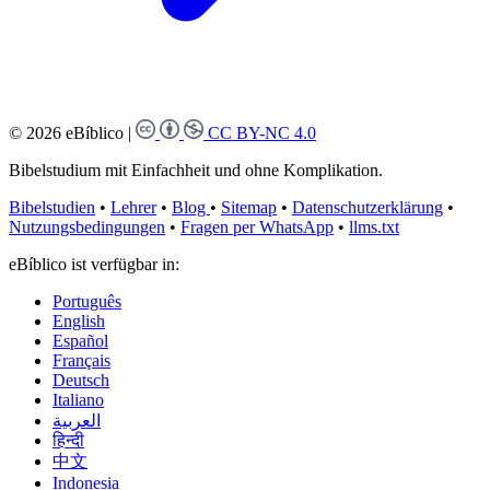
© 2026 eBíblico
|
CC BY-NC 4.0
Bibelstudium mit Einfachheit und ohne Komplikation.
Bibelstudien
•
Lehrer
•
Blog
•
Sitemap
•
Datenschutzerklärung
•
Nutzungsbedingungen
•
Fragen per WhatsApp
•
llms.txt
eBíblico ist verfügbar in:
Português
English
Español
Français
Deutsch
Italiano
العربية
हिन्दी
中文
Indonesia