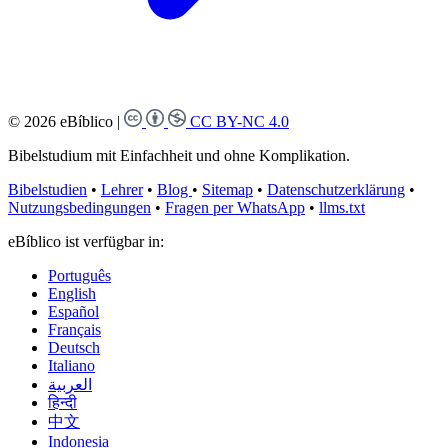
© 2026 eBíblico
|
CC BY-NC 4.0
Bibelstudium mit Einfachheit und ohne Komplikation.
Bibelstudien
•
Lehrer
•
Blog
•
Sitemap
•
Datenschutzerklärung
•
Nutzungsbedingungen
•
Fragen per WhatsApp
•
llms.txt
eBíblico ist verfügbar in:
Português
English
Español
Français
Deutsch
Italiano
العربية
हिन्दी
中文
Indonesia