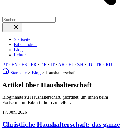
Startseite
Bibelstudien
Blog
Lehrer
PT
·
EN
·
ES
·
FR
·
DE
·
IT
·
AR
·
HI
·
ZH
·
ID
·
TR
·
RU
Startseite
>
Blog
>
Haushalterschaft
Artikel über Haushalterschaft
Bloginhalte zu Haushalterschaft, geordnet, um Ihnen beim
Fortschritt im Bibelstudium zu helfen.
17. Juni 2026
Christliche Haushalterschaft: das ganze