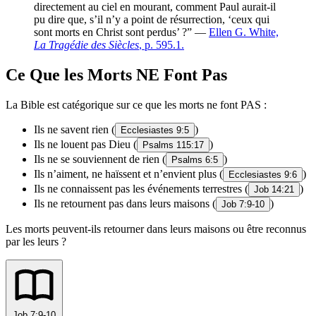
directement au ciel en mourant, comment Paul aurait-il
pu dire que, s’il n’y a point de résurrection, ‘ceux qui
sont morts en Christ sont perdus’ ?” —
Ellen G. White,
La Tragédie des Siècles
, p. 595.1.
Ce Que les Morts NE Font Pas
La Bible est catégorique sur ce que les morts ne font PAS :
Ils ne savent rien (
)
Ecclesiastes 9:5
Ils ne louent pas Dieu (
)
Psalms 115:17
Ils ne se souviennent de rien (
)
Psalms 6:5
Ils n’aiment, ne haïssent et n’envient plus (
)
Ecclesiastes 9:6
Ils ne connaissent pas les événements terrestres (
)
Job 14:21
Ils ne retournent pas dans leurs maisons (
)
Job 7:9-10
Les morts peuvent-ils retourner dans leurs maisons ou être reconnus
par les leurs ?
Job 7:9-10