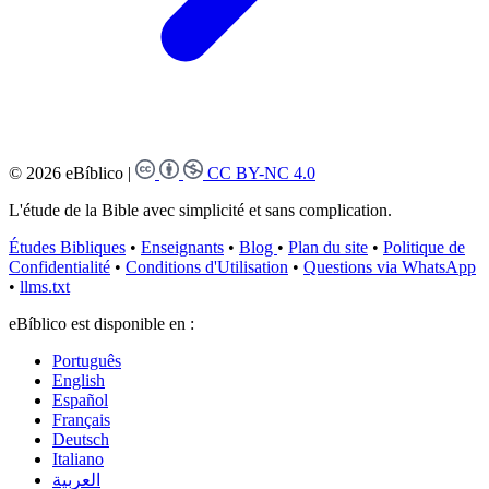
© 2026 eBíblico
|
CC BY-NC 4.0
L'étude de la Bible avec simplicité et sans complication.
Études Bibliques
•
Enseignants
•
Blog
•
Plan du site
•
Politique de
Confidentialité
•
Conditions d'Utilisation
•
Questions via WhatsApp
•
llms.txt
eBíblico est disponible en :
Português
English
Español
Français
Deutsch
Italiano
العربية