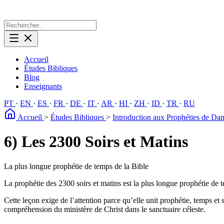
Accueil
Études Bibliques
Blog
Enseignants
PT
·
EN
·
ES
·
FR
·
DE
·
IT
·
AR
·
HI
·
ZH
·
ID
·
TR
·
RU
Accueil
>
Études Bibliques
>
Introduction aux Prophéties de Da
6) Les 2300 Soirs et Matins
La plus longue prophétie de temps de la Bible
La prophétie des 2300 soirs et matins est la plus longue prophétie de t
Cette leçon exige de l’attention parce qu’elle unit prophétie, temps et 
compréhension du ministère de Christ dans le sanctuaire céleste.