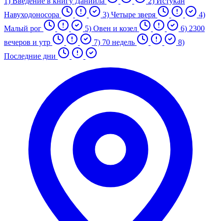
1) Введение в книгу Даниила
2) Истукан
Навуходоносора
3) Четыре зверя
4)
Малый рог
5) Овен и козел
6) 2300
вечеров и утр
7) 70 недель
8)
Последние дни