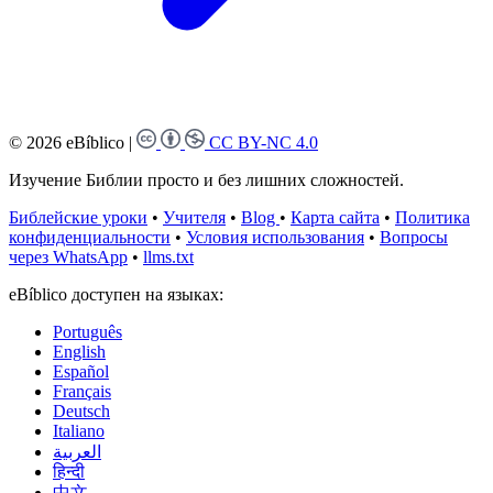
© 2026 eBíblico
|
CC BY-NC 4.0
Изучение Библии просто и без лишних сложностей.
Библейские уроки
•
Учителя
•
Blog
•
Карта сайта
•
Политика
конфиденциальности
•
Условия использования
•
Вопросы
через WhatsApp
•
llms.txt
eBíblico доступен на языках:
Português
English
Español
Français
Deutsch
Italiano
العربية
हिन्दी
中文