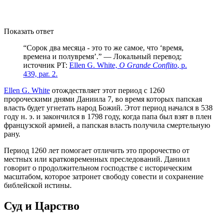
Показать ответ
“Сорок два месяца - это то же самое, что ‘время,
времена и полувремя’.” — Локальный перевод;
источник PT:
Ellen G. White,
O Grande Conflito
, p.
439, par. 2.
Ellen G. White
отождествляет этот период с 1260
пророческими днями Даниила 7, во время которых папская
власть будет угнетать народ Божий. Этот период начался в 538
году н. э. и закончился в 1798 году, когда папа был взят в плен
французской армией, а папская власть получила смертельную
рану.
Период 1260 лет помогает отличить это пророчество от
местных или кратковременных преследований. Даниил
говорит о продолжительном господстве с историческим
масштабом, которое затронет свободу совести и сохранение
библейской истины.
Суд и Царство