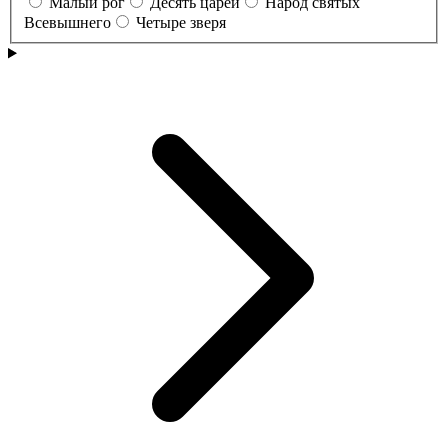
Малый рог
Десять царей
Народ святых
Всевышнего
Четыре зверя