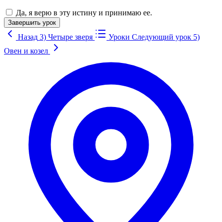
Да, я верю в эту истину и принимаю ее.
Завершить урок
Назад
3) Четыре зверя
Уроки
Следующий урок
5)
Овен и козел