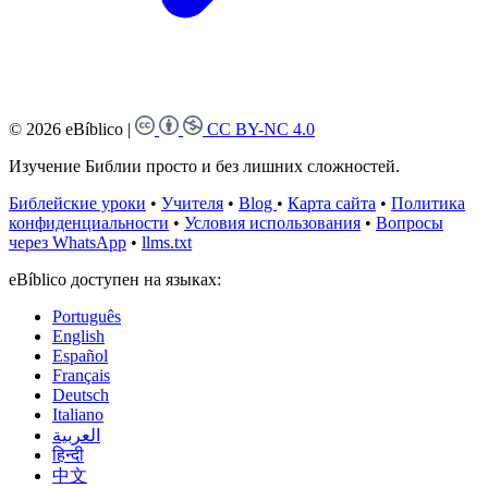
© 2026 eBíblico
|
CC BY-NC 4.0
Изучение Библии просто и без лишних сложностей.
Библейские уроки
•
Учителя
•
Blog
•
Карта сайта
•
Политика
конфиденциальности
•
Условия использования
•
Вопросы
через WhatsApp
•
llms.txt
eBíblico доступен на языках:
Português
English
Español
Français
Deutsch
Italiano
العربية
हिन्दी
中文