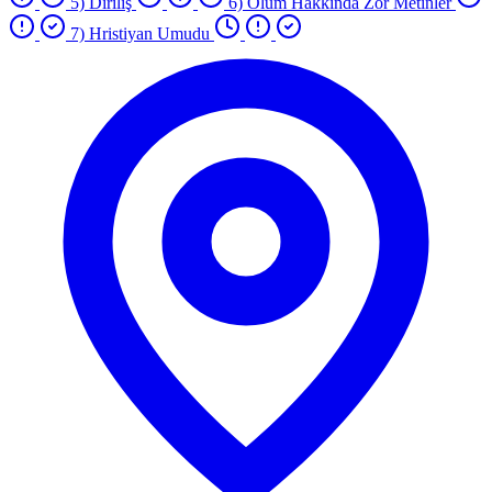
5) Diriliş
6) Ölüm Hakkında Zor Metinler
7) Hristiyan Umudu