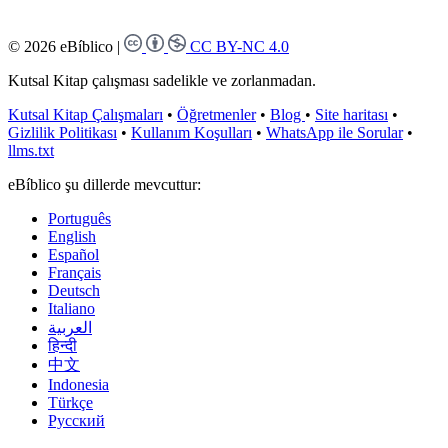
© 2026 eBíblico
|
CC BY-NC 4.0
Kutsal Kitap çalışması sadelikle ve zorlanmadan.
Kutsal Kitap Çalışmaları
•
Öğretmenler
•
Blog
•
Site haritası
•
Gizlilik Politikası
•
Kullanım Koşulları
•
WhatsApp ile Sorular
•
llms.txt
eBíblico şu dillerde mevcuttur:
Português
English
Español
Français
Deutsch
Italiano
العربية
हिन्दी
中文
Indonesia
Türkçe
Русский