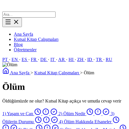
Ana Sayfa
Kutsal Kitap Çalışmaları
Blog
Öğretmenler
PT
·
EN
·
ES
·
FR
·
DE
·
IT
·
AR
·
HI
·
ZH
·
ID
·
TR
·
RU
Ana Sayfa
>
Kutsal Kitap Çalışmaları
>
Ölüm
Ölüm
Öldüğümüzde ne olur? Kutsal Kitap açıkça ve umutla cevap verir
1) Yaşam ve Can
2) Ölüm Nedir
3)
Ölülerin Durumu
4) Ölüm Hakkında Efsaneler