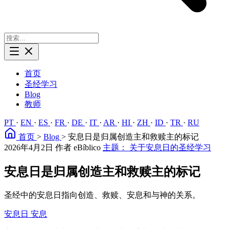
首页
圣经学习
Blog
教师
PT
·
EN
·
ES
·
FR
·
DE
·
IT
·
AR
·
HI
·
ZH
·
ID
·
TR
·
RU
首页
>
Blog
>
安息日是归属创造主和救赎主的标记
2026年4月2日
作者 eBíblico
主题： 关于安息日的圣经学习
安息日是归属创造主和救赎主的标记
圣经中的安息日指向创造、救赎、安息和与神的关系。
安息日
安息