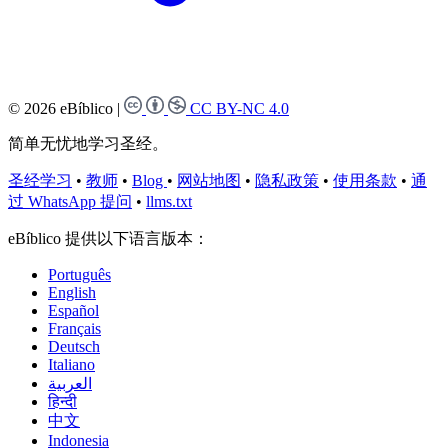
© 2026 eBíblico
|
CC BY-NC 4.0
简单无忧地学习圣经。
圣经学习
•
教师
•
Blog
•
网站地图
•
隐私政策
•
使用条款
•
通
过 WhatsApp 提问
•
llms.txt
eBíblico 提供以下语言版本：
Português
English
Español
Français
Deutsch
Italiano
العربية
हिन्दी
中文
Indonesia