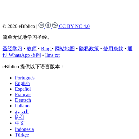
© 2026 eBíblico
|
CC BY-NC 4.0
简单无忧地学习圣经。
圣经学习
•
教师
•
Blog
•
网站地图
•
隐私政策
•
使用条款
•
通
过 WhatsApp 提问
•
llms.txt
eBíblico 提供以下语言版本：
Português
English
Español
Français
Deutsch
Italiano
العربية
हिन्दी
中文
Indonesia
Türkçe