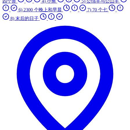
四个兽
4) 小角
5) 公绵羊与公山羊
6) 2300 个晚上和早晨
7) 70 个七
8) 末后的日子