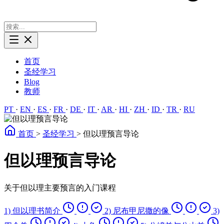
首页
圣经学习
Blog
教师
PT
·
EN
·
ES
·
FR
·
DE
·
IT
·
AR
·
HI
·
ZH
·
ID
·
TR
·
RU
首页
>
圣经学习
>
但以理预言导论
但以理预言导论
关于但以理主要预言的入门课程
1) 但以理书简介
2) 尼布甲尼撒的像
3)