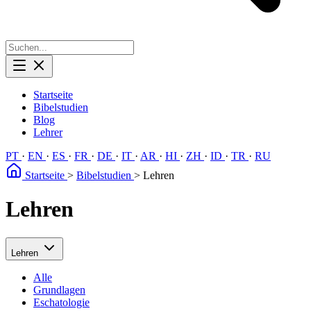
Startseite
Bibelstudien
Blog
Lehrer
PT
·
EN
·
ES
·
FR
·
DE
·
IT
·
AR
·
HI
·
ZH
·
ID
·
TR
·
RU
Startseite
>
Bibelstudien
>
Lehren
Lehren
Lehren
Alle
Grundlagen
Eschatologie