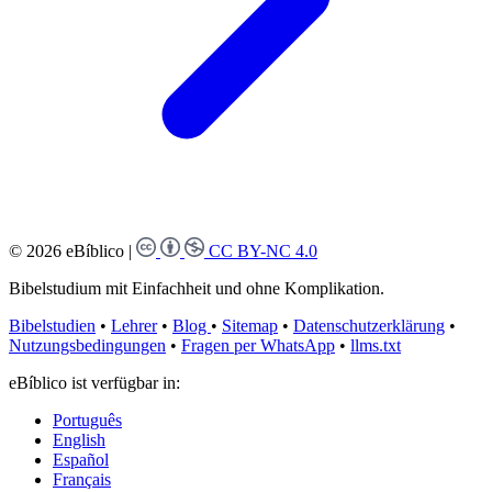
© 2026 eBíblico
|
CC BY-NC 4.0
Bibelstudium mit Einfachheit und ohne Komplikation.
Bibelstudien
•
Lehrer
•
Blog
•
Sitemap
•
Datenschutzerklärung
•
Nutzungsbedingungen
•
Fragen per WhatsApp
•
llms.txt
eBíblico ist verfügbar in:
Português
English
Español
Français