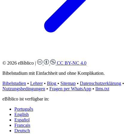
© 2026 eBíblico
|
CC BY-NC 4.0
Bibelstudium mit Einfachheit und ohne Komplikation.
Bibelstudien
•
Lehrer
•
Blog
•
Sitemap
•
Datenschutzerklärung
•
Nutzungsbedingungen
•
Fragen per WhatsApp
•
llms.txt
eBíblico ist verfügbar in:
Português
English
Español
Français
Deutsch