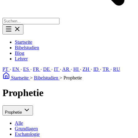
Startseite
Bibelstudien
Blog
Lehrer
PT
·
EN
·
ES
·
FR
·
DE
·
IT
·
AR
·
HI
·
ZH
·
ID
·
TR
·
RU
Startseite
>
Bibelstudien
>
Prophetie
Prophetie
Prophetie
Alle
Grundlagen
Eschatologie