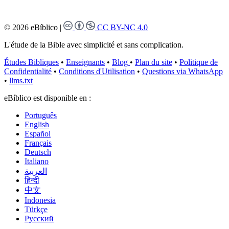
© 2026 eBíblico
|
CC BY-NC 4.0
L'étude de la Bible avec simplicité et sans complication.
Études Bibliques
•
Enseignants
•
Blog
•
Plan du site
•
Politique de
Confidentialité
•
Conditions d'Utilisation
•
Questions via WhatsApp
•
llms.txt
eBíblico est disponible en :
Português
English
Español
Français
Deutsch
Italiano
العربية
हिन्दी
中文
Indonesia
Türkçe
Русский