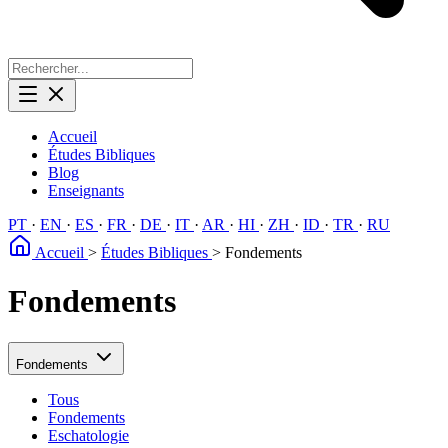
Accueil
Études Bibliques
Blog
Enseignants
PT
·
EN
·
ES
·
FR
·
DE
·
IT
·
AR
·
HI
·
ZH
·
ID
·
TR
·
RU
Accueil
>
Études Bibliques
>
Fondements
Fondements
Fondements
Tous
Fondements
Eschatologie