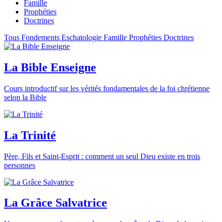
Famille
Prophéties
Doctrines
Tous
Fondements
Eschatologie
Famille
Prophéties
Doctrines
La Bible Enseigne
Cours introductif sur les vérités fondamentales de la foi chrétienne
selon la Bible
La Trinité
Père, Fils et Saint-Esprit : comment un seul Dieu existe en trois
personnes
La Grâce Salvatrice