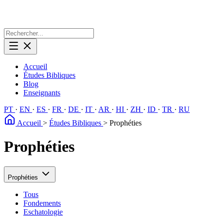
Accueil
Études Bibliques
Blog
Enseignants
PT
·
EN
·
ES
·
FR
·
DE
·
IT
·
AR
·
HI
·
ZH
·
ID
·
TR
·
RU
Accueil
>
Études Bibliques
>
Prophéties
Prophéties
Prophéties
Tous
Fondements
Eschatologie