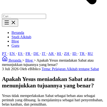
Beranda
Studi Alkitab
Blog
Guru
PT
·
EN
·
ES
·
FR
·
DE
·
IT
·
AR
·
HI
·
ZH
·
ID
·
TR
·
RU
Beranda
>
Blog
>
Apakah Yesus meniadakan Sabat atau
menunjukkan tujuannya yang benar?
3 Juli 2026
Oleh eBíblico
Tema: Pelajaran Alkitab tentang Sabat
Apakah Yesus meniadakan Sabat atau
menunjukkan tujuannya yang benar?
Yesus tidak memperlakukan Sabat sebagai beban atau sebagai
perintah yang dibuang. Ia menjalaninya sebagai hari penyembahan,
belas kasihan, dan pemulihan.