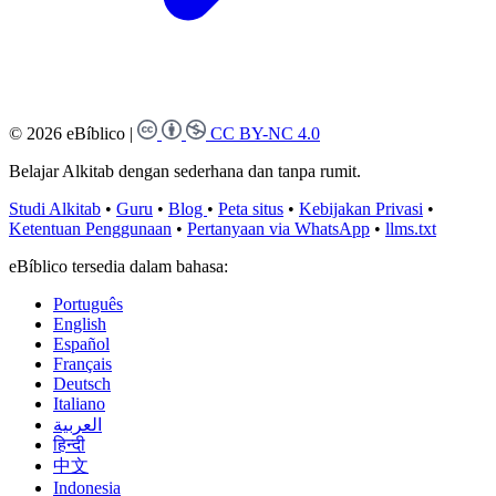
© 2026 eBíblico
|
CC BY-NC 4.0
Belajar Alkitab dengan sederhana dan tanpa rumit.
Studi Alkitab
•
Guru
•
Blog
•
Peta situs
•
Kebijakan Privasi
•
Ketentuan Penggunaan
•
Pertanyaan via WhatsApp
•
llms.txt
eBíblico tersedia dalam bahasa:
Português
English
Español
Français
Deutsch
Italiano
العربية
हिन्दी
中文
Indonesia