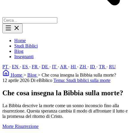
Home
Studi Biblici
Blog
Insegnanti
PT
·
EN
·
ES
·
FR
·
DE
·
IT
·
AR
·
HI
·
ZH
·
ID
·
TR
·
RU
Home
>
Blog
>
Che cosa insegna la Bibbia sulla morte?
12 aprile 2026
Di eBíblico
Tema: Studi biblici sulla morte
Che cosa insegna la Bibbia sulla morte?
La Bibbia descrive la morte come un sonno inconscio fino alla
risurrezione. Questa speranza cambia il modo di affrontare il lutto e
la promessa del ritorno di Cristo.
Morte
Risurrezione