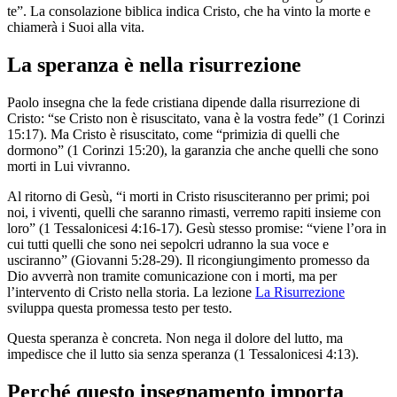
te”. La consolazione biblica indica Cristo, che ha vinto la morte e
chiamerà i Suoi alla vita.
La speranza è nella risurrezione
Paolo insegna che la fede cristiana dipende dalla risurrezione di
Cristo: “se Cristo non è risuscitato, vana è la vostra fede” (1 Corinzi
15:17). Ma Cristo è risuscitato, come “primizia di quelli che
dormono” (1 Corinzi 15:20), la garanzia che anche quelli che sono
morti in Lui vivranno.
Al ritorno di Gesù, “i morti in Cristo risusciteranno per primi; poi
noi, i viventi, quelli che saranno rimasti, verremo rapiti insieme con
loro” (1 Tessalonicesi 4:16-17). Gesù stesso promise: “viene l’ora in
cui tutti quelli che sono nei sepolcri udranno la sua voce e
usciranno” (Giovanni 5:28-29). Il ricongiungimento promesso da
Dio avverrà non tramite comunicazione con i morti, ma per
l’intervento di Cristo nella storia. La lezione
La Risurrezione
sviluppa questa promessa testo per testo.
Questa speranza è concreta. Non nega il dolore del lutto, ma
impedisce che il lutto sia senza speranza (1 Tessalonicesi 4:13).
Perché questo insegnamento importa