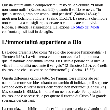
Questa lettura aiuta a comprendere il resto delle Scritture. “I morti
non sanno nulla” (Ecclesiaste 9:5); quando il soffio se ne va, “in
quello stesso giorno periscono i suoi pensieri” (Salmo 146:4); “i
morti non lodano il Signore” (Salmo 115:17). La persona che muore
non continua a consigliare, osservare o comunicare con i vivi.
Riposa, e attende la risurrezione. La lezione
Lo Stato dei Morti
confronta questi testi in dettaglio.
L’immortalità appartiene a Dio
La Bibbia presenta Dio come “il solo che possiede l’immortalità” (1
Timoteo 6:16). La vita eterna è dono concesso da Lui, non una
qualità naturale dell’anima umana. Fu Cristo a portare “alla luce la
vita e l’immortalità mediante il vangelo” (2 Timoteo 1:10), ed è nella
risurrezione che i salvati se ne “rivestono” (1 Corinzi 15:53).
Questa differenza cambia tutto. Se l’anima fosse immortale per
natura, la morte sarebbe soltanto un cambio di indirizzo, e il serpente
avrebbe detto la verità nell’Eden: “certo non morirete” (Genesi 3:4).
Ma, secondo la Bibbia, la morte è un nemico reale. Per questo la
risurrezione è necessaria, e per questo il ritorno di Cristo è la grande
speranza dei cristiani.
La consolazione biblica non dice: “il tuo caro sta già vegliando su di