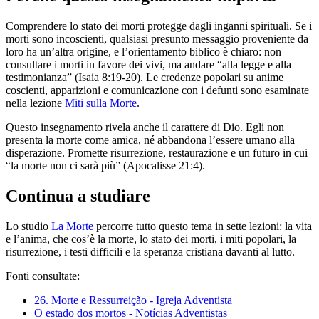
Comprendere lo stato dei morti protegge dagli inganni spirituali. Se i
morti sono incoscienti, qualsiasi presunto messaggio proveniente da
loro ha un’altra origine, e l’orientamento biblico è chiaro: non
consultare i morti in favore dei vivi, ma andare “alla legge e alla
testimonianza” (Isaia 8:19-20). Le credenze popolari su anime
coscienti, apparizioni e comunicazione con i defunti sono esaminate
nella lezione
Miti sulla Morte
.
Questo insegnamento rivela anche il carattere di Dio. Egli non
presenta la morte come amica, né abbandona l’essere umano alla
disperazione. Promette risurrezione, restaurazione e un futuro in cui
“la morte non ci sarà più” (Apocalisse 21:4).
Continua a studiare
Lo studio
La Morte
percorre tutto questo tema in sette lezioni: la vita
e l’anima, che cos’è la morte, lo stato dei morti, i miti popolari, la
risurrezione, i testi difficili e la speranza cristiana davanti al lutto.
Fonti consultate:
26. Morte e Ressurreição - Igreja Adventista
O estado dos mortos - Notícias Adventistas