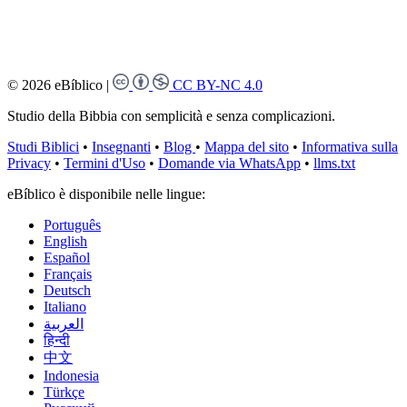
© 2026 eBíblico
|
CC BY-NC 4.0
Studio della Bibbia con semplicità e senza complicazioni.
Studi Biblici
•
Insegnanti
•
Blog
•
Mappa del sito
•
Informativa sulla
Privacy
•
Termini d'Uso
•
Domande via WhatsApp
•
llms.txt
eBíblico è disponibile nelle lingue:
Português
English
Español
Français
Deutsch
Italiano
العربية
हिन्दी
中文
Indonesia
Türkçe