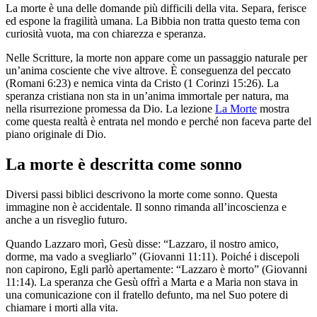
La morte è una delle domande più difficili della vita. Separa, ferisce
ed espone la fragilità umana. La Bibbia non tratta questo tema con
curiosità vuota, ma con chiarezza e speranza.
Nelle Scritture, la morte non appare come un passaggio naturale per
un’anima cosciente che vive altrove. È conseguenza del peccato
(Romani 6:23) e nemica vinta da Cristo (1 Corinzi 15:26). La
speranza cristiana non sta in un’anima immortale per natura, ma
nella risurrezione promessa da Dio. La lezione
La Morte
mostra
come questa realtà è entrata nel mondo e perché non faceva parte del
piano originale di Dio.
La morte è descritta come sonno
Diversi passi biblici descrivono la morte come sonno. Questa
immagine non è accidentale. Il sonno rimanda all’incoscienza e
anche a un risveglio futuro.
Quando Lazzaro morì, Gesù disse: “Lazzaro, il nostro amico,
dorme, ma vado a svegliarlo” (Giovanni 11:11). Poiché i discepoli
non capirono, Egli parlò apertamente: “Lazzaro è morto” (Giovanni
11:14). La speranza che Gesù offrì a Marta e a Maria non stava in
una comunicazione con il fratello defunto, ma nel Suo potere di
chiamare i morti alla vita.