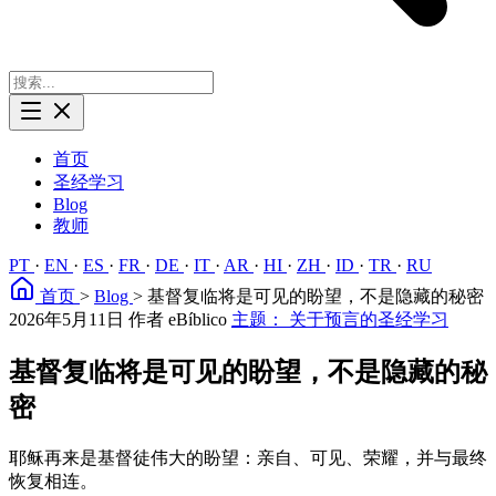
首页
圣经学习
Blog
教师
PT
·
EN
·
ES
·
FR
·
DE
·
IT
·
AR
·
HI
·
ZH
·
ID
·
TR
·
RU
首页
>
Blog
>
基督复临将是可见的盼望，不是隐藏的秘密
2026年5月11日
作者 eBíblico
主题： 关于预言的圣经学习
基督复临将是可见的盼望，不是隐藏的秘
密
耶稣再来是基督徒伟大的盼望：亲自、可见、荣耀，并与最终
恢复相连。