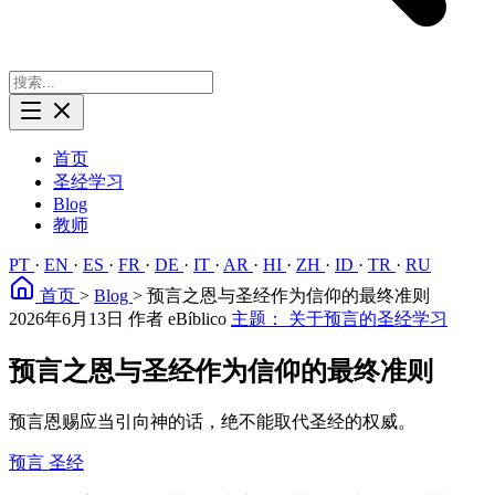
首页
圣经学习
Blog
教师
PT
·
EN
·
ES
·
FR
·
DE
·
IT
·
AR
·
HI
·
ZH
·
ID
·
TR
·
RU
首页
>
Blog
>
预言之恩与圣经作为信仰的最终准则
2026年6月13日
作者 eBíblico
主题： 关于预言的圣经学习
预言之恩与圣经作为信仰的最终准则
预言恩赐应当引向神的话，绝不能取代圣经的权威。
预言
圣经